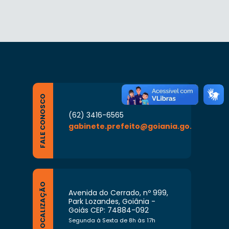
FALE CONOSCO
(62) 3416-6565
gabinete.prefeito@goiania.go.gov.br
LOCALIZAÇÃO
Avenida do Cerrado, nº 999,
Park Lozandes, Goiânia -
Goiás CEP: 74884-092
Segunda à Sexta de 8h às 17h