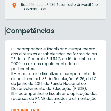
Rua 226, esq. c/ 236 Setor Leste Universitário
- Goiânia - Go
Competências
I – acompanhar e fiscalizar o cumprimento
das diretrizes estabelecidas na forma do art.
2º da Lei Federal nº 11.947, de 16 de junho de
2009, e normas regulamentadoras
pertinentes;
II – monitorar e fiscalizar o cumprimento do
disposto no art. 3º da Resolução nº 26, de 17
de junho de 2013, do Fundo Nacional de
Desenvolvimento da Educação (FNDE);
III – acompanhar e fiscalizar a aplicação dos
recursos do PNAE destinados à alimentação
escolar do Município de Goiânia;
IV – zelar pela qualidade dos alimentos,
CONTINUE LENDO