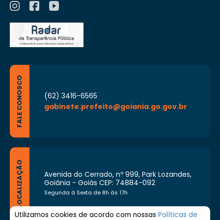
do ano letivo;
VIII – comunicar ao FNDE, aos Tribunais de
Contas, à Controladoria-Geral da União, ao
Ministério Público e aos demais órgãos de
controle, qualquer irregularidade identificada
na execução do PNAE, sob pena de
responsabilidade solidária de seus membros;
IX – elaborar o seu Regimento Interno,
observando o disposto na Resolução nº
FALE CONOSCO
26/2013, do FNDE.
(62) 3416-6565
gabinete.prefeito@goiania.go.gov.br
LOCALIZAÇÃO
Avenida do Cerrado, nº 999, Park Lozandes,
Goiânia - Goiás CEP: 74884-092
Segunda à Sexta de 8h às 17h
Utilizamos cookies de acordo com nossas
Políticas de