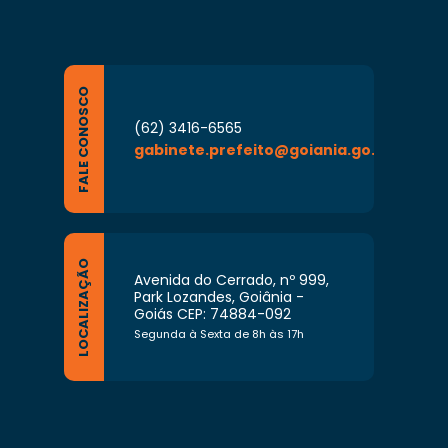
FALE CONOSCO
(62) 3416-6565
gabinete.prefeito@goiania.go.gov.br
LOCALIZAÇÃO
Avenida do Cerrado, nº 999,
Park Lozandes, Goiânia -
Goiás CEP: 74884-092
Segunda à Sexta de 8h às 17h