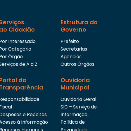
Serviços
Estrutura do
ao Cidadão
Governo
Por Interessado
Prefeito
Por Categoria
Secretarias
Por Órgão
Agências
Serviços de A a Z
Outros Órgãos
Portal da
Ouvidoria
Transparência
Municipal
Responsabilidade
Ouvidoria Geral
Fiscal
SIC – Serviço de
Despesas e Receitas
Informação
Acesso à Informação
Política de
Recursos Humanos
Privacidade