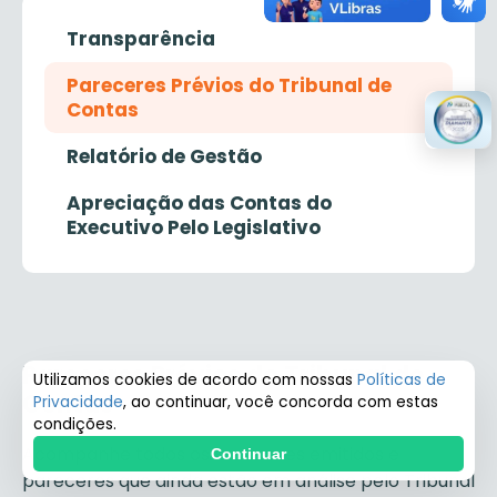
Transparência
Pareceres Prévios do Tribunal de
Contas
Relatório de Gestão
Apreciação das Contas do
Executivo Pelo Legislativo
Pareceres Prévios do Tribunal de
Utilizamos cookies de acordo com nossas
Políticas de
Contas
Privacidade
, ao continuar, você concorda com estas
condições.
Acompanhe todos os Pareceres emitidos e
Continuar
pareceres que ainda estão em análise pelo Tribunal