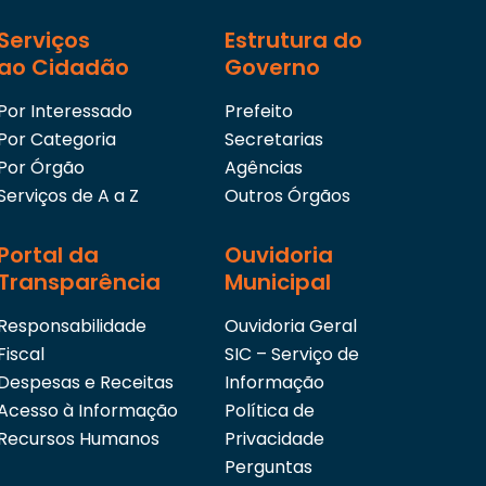
Serviços
Estrutura do
ao Cidadão
Governo
Por Interessado
Prefeito
Por Categoria
Secretarias
Por Órgão
Agências
Serviços de A a Z
Outros Órgãos
Portal da
Ouvidoria
Transparência
Municipal
Responsabilidade
Ouvidoria Geral
Fiscal
SIC – Serviço de
Despesas e Receitas
Informação
Acesso à Informação
Política de
Recursos Humanos
Privacidade
Perguntas