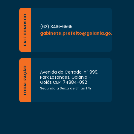
FALE CONOSCO
(62) 3416-6565
gabinete.prefeito@goiania.go.gov.br
LOCALIZAÇÃO
Avenida do Cerrado, nº 999,
Park Lozandes, Goiânia -
Goiás CEP: 74884-092
Segunda à Sexta de 8h às 17h