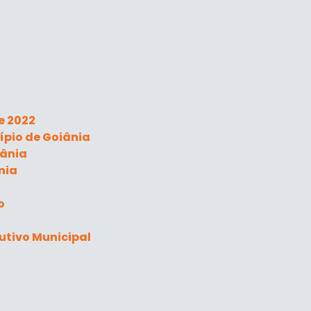
e 2022
ípio de Goiânia
iânia
nia
o
utivo Municipal