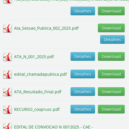
Detalhes
Download
Download
Ata_Sessao_Publica_002_2025.pdf
Detalhes
Detalhes
Download
ATA_N_001_2025.pdf
Detalhes
Download
edital_chamadapublica.pdf
Detalhes
Download
ATA_Resultado_Final.pdf
Detalhes
Download
RECURSO_cooprusc.pdf
EDITAL DE CONVOCAO N 0012025 - CAE -