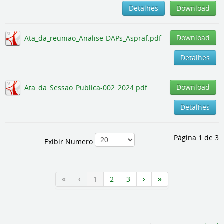
Detalhes
Download
Download
Ata_da_reuniao_Analise-DAPs_Aspraf.pdf
Detalhes
Download
Ata_da_Sessao_Publica-002_2024.pdf
Detalhes
Página 1 de 3
Exibir Numero
1
2
3