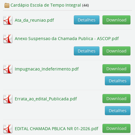
Cardápio Escola de Tempo Integral
(44)
Detalhes
Download
Ata_da_reuniao.pdf
Anexo Suspensao da Chamada Publica - ASCOP.pdf
Detalhes
Download
Download
Impugnacao_Indeferimento.pdf
Detalhes
Download
Errata_ao_edital_Publicada.pdf
Detalhes
Download
EDITAL CHAMADA PBLICA NR 01-2026.pdf