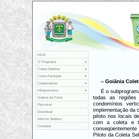
Início
O Programa
Coleta Seletiva
Como Participar
– Goiânia Cole
Cooperativas
Infraestrutura
É o subprograma
todas as regiões 
Galeria de Fotos
condomínios verti
Parceiros
implementação da c
Download
piloto nos locais 
Informe Seletivo
com a coleta e t
Contatos
conseqüentemente m
Piloto da Coleta Se