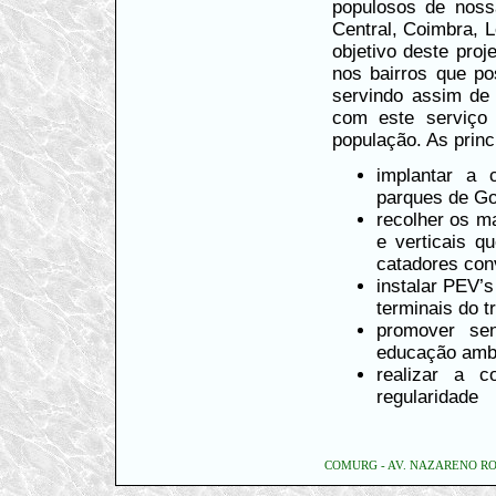
populosos de noss
Central, Coimbra, 
objetivo deste proj
nos bairros que po
servindo assim de 
com este serviço 
população. As prin
implantar a 
parques de Go
recolher os ma
e verticais q
catadores co
instalar PEV’s
terminais do t
promover sen
educação ambi
realizar a c
regularidade
COMURG - AV. NAZARENO ROR