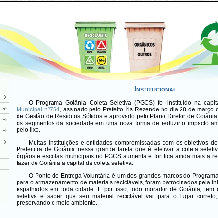
Institucional
O Programa Goiânia Coleta Seletiva (PGCS) foi instituído na capi
Municipal nº754
, assinado pelo Prefeito Íris Rezende no dia 28 de março 
de Gestão de Resíduos Sólidos e aprovado pelo Plano Diretor de Goiânia
os segmentos da sociedade em uma nova forma de reduzir o impacto amb
pelo lixo.
Muitas instituições e entidades compromissadas com os objetivos d
Prefeitura de Goiânia nessa grande tarefa que é efetivar a coleta seleti
órgãos e escolas municipais no PGCS aumenta e fortifica ainda mais a 
fazer de Goiânia a capital da coleta seletiva.
O Ponto de Entrega Voluntária é um dos grandes marcos do Program
para o armazenamento de materiais recicláveis, foram patrocinados pela inic
espalhados em toda cidade. E por isso, todo morador de Goiânia, tem c
seletiva e saber que seu material reciclável vai para o lugar corret
preservando o meio ambiente.