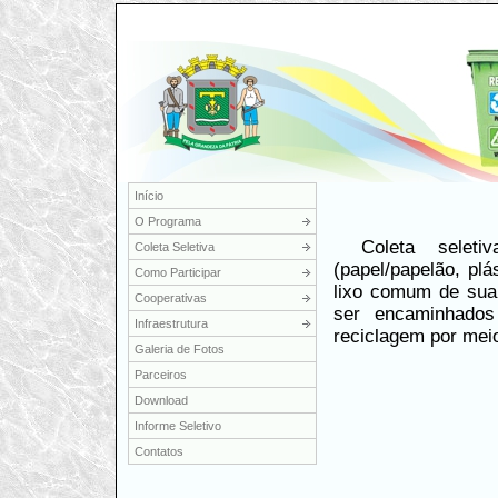
Início
O Programa
Coleta seleti
Coleta Seletiva
(papel/papelão, pl
Como Participar
lixo comum de sua 
Cooperativas
ser encaminhados
Infraestrutura
reciclagem por meio
Galeria de Fotos
Parceiros
Download
Informe Seletivo
Contatos