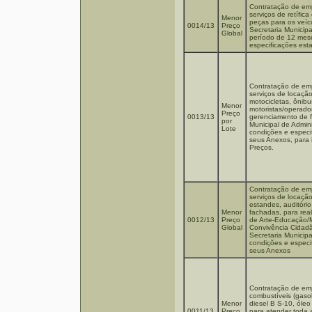
Contratação de emp
serviços de retífic
Menor
peças para os veíc
0014/13
Preço
Secretaria Munici
Global
período de 12 mes
especificações est
Contratação de emp
serviços de locação
motocicletas, ônib
Menor
motoristas/operador
Preço
0013/13
gerenciamento de fr
por
Municipal de Admi
Lote
condições e especif
seus Anexos, para 
Preços.
Contratação de emp
serviços de locaç
estandes, auditório
Menor
fachadas, para real
0012/13
Preço
de Arte-Educação/
Global
Convivência Cidadã
Secretaria Munici
condições e especif
seus Anexos
Contratação de em
combustíveis (gaso
Menor
diesel B S-10, óle
0011/13
Preço
para atender toda 