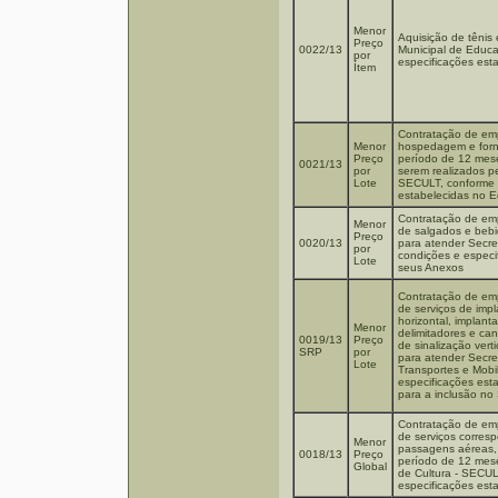
Menor
Aquisição de tênis 
Preço
0022/13
Municipal de Educ
por
especificações est
Ítem
Contratação de emp
Menor
hospedagem e forne
Preço
período de 12 mese
0021/13
por
serem realizados pe
Lote
SECULT, conforme 
estabelecidas no E
Contratação de emp
Menor
de salgados e bebi
Preço
0020/13
para atender Secret
por
condições e especif
Lote
seus Anexos
Contratação de em
de serviços de imp
horizontal, implan
Menor
delimitadores e can
0019/13
Preço
de sinalização vert
SRP
por
para atender Secret
Lote
Transportes e Mobi
especificações est
para a inclusão no
Contratação de emp
de serviços corres
Menor
passagens aéreas, 
0018/13
Preço
período de 12 mese
Global
de Cultura - SECUL
especificações est