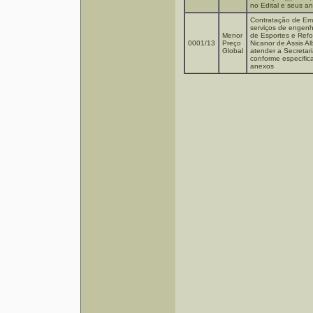
no Edital e seus a
Contratação de Em
serviços de engen
Menor
de Esportes e Refo
0001/13
Preço
Nicanor de Assis Al
Global
atender a Secreta
conforme especific
anexos