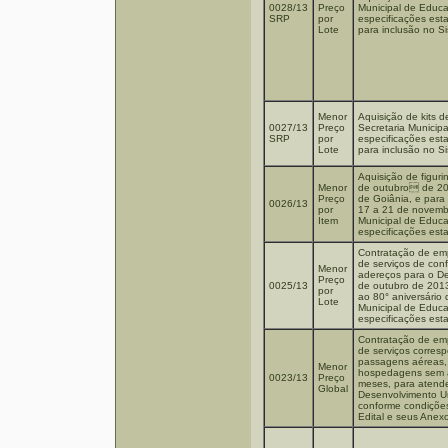
0028/13
Preço
Municipal de Educa
SRP
por
especificações est
Lote
para inclusão no S
Menor
Aquisição de kits d
0027/13
Preço
Secretaria Municip
SRP
por
especificações est
Lote
para inclusão no S
Aquisição de figuri
Menor
de outubro de 20
Preço
de Goiânia, e para
0026/13
por
17 a 21 de novembr
Item
Municipal de Educ
especificações est
Contratação de emp
de serviços de conf
Menor
adereços para o Des
Preço
0025/13
de outubro de 201
por
ao 80° aniversário 
Lote
Municipal de Educ
especificações est
Contratação de emp
de serviços corres
passagens aéreas, 
Menor
hospedagens sem a
0023/13
Preço
meses, para atende
Global
Desenvolvimento U
conforme condições
Edital e seus Anex