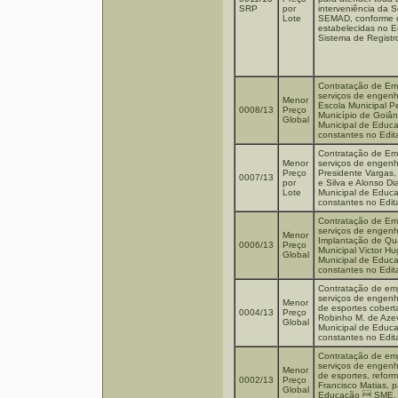
SRP
por
interveniência da S
Lote
SEMAD, conforme c
estabelecidas no E
Sistema de Registr
Contratação de Em
serviços de engenh
Menor
Escola Municipal 
0008/13
Preço
Município de Goiâni
Global
Municipal de Educ
constantes no Edit
Contratação de Em
Menor
serviços de engenh
Preço
Presidente Vargas,
0007/13
por
e Silva e Alonso Di
Lote
Municipal de Educ
constantes no Edit
Contratação de Em
serviços de engenh
Menor
Implantação de Qu
0006/13
Preço
Municipal Victor H
Global
Municipal de Educ
constantes no Edit
Contratação de emp
serviços de engenh
Menor
de esportes cobert
0004/13
Preço
Robinho M. de Azev
Global
Municipal de Educ
constantes no Edit
Contratação de emp
serviços de engenh
Menor
de esportes, refor
0002/13
Preço
Francisco Matias, p
Global
Educação  SME, c