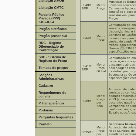
Licitação AMOB
Municipal de Educa
0048/13
Menor
unidades educacio
Licitação CMTC
SRP
Preço
Centros de Apoio a
condições e especif
Parceria Público
seus Anexos, para 
Privada (PPP)
Preços.
IOCC/CGI
Contratação de emp
serviços correspond
Pregão eletrônico
disposição final e 
Sanitário de Goiân
Pregão presencial
Menor
0044/13
micro-ondas, para 
Preço
serviço de saúde (
RDC - Regime
meses, para atend
Diferenciado de
Goiânia  COMURG
Contratação
especificações est
SRP - Sistema de
Contratação de emp
Registro de Preço
de serviços corres
Menor
passagens aéreas (n
0041/13
Tomada de preços
Preço
hospedagens com a
SRP
Global
traslados, por um 
Secretaria do Gove
Sanções
especificações est
Administrativas
Cadastro
Aquisição de mater
Requerimento do
serviços de confe
Menor
arranjos natalinos 
convite
Preço
2013 (abraçadeira 
0039/13
por
decorativo natalino
P. transparência
Item
Companhia de Urb
conforme condições
Portarias
Edital e seus Anex
Perguntas frequentes
Contato
Secretaria Munici
Menor
Aquisição de colet
Preço
Rede Municipal de 
0035/13
por
atender a Secretar