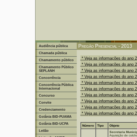
Pregão Presencial - 2013
Audiência pública
Chamada pública
* Veja as informações do ano 
Chamamento público
* Veja as informações do ano 
Chamamento Público
* Veja as informações do ano 
SEPLANH
* Veja as informações do ano 
Concorrência
* Veja as informações do ano 
Concorrência Pública
Internacional
* Veja as informações do ano 
* Veja as informações do ano 
Concurso
* Veja as informações do ano 
Convite
* Veja as informações do ano 
Credenciamento
* Veja as informações do ano 
Goiânia BID-PUAMA
Goiânia BID-UCPA
Número
Tipo
Objeto
Leilão
Secretaria Munici
Aquisição de colch