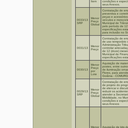
Item
condições e especif
seus Anexos.
Contratação de em
preventiva e corret
peças e acessórios
Menor
0033/13
veículos e motocicl
Preço
SRP
Municipal de Trâns
Global
pelo período de 12
especificações est
para inclusão no S
Contratação de emp
de uso temporário 
Administração Tribu
Menor
0031/13
controlar arrecada
Preço
de 12 (doze) meses
Municipal de Fina
especificações est
Aquisição de materi
Menor
postes, entre outro
Preço
0030/13
de iluminação orn
por
Flores, para atend
Lote
Goiânia - COMURG
Contratação de emp
de projeto do prog
de elencar e discut
Menor
0029/13
reduzir os acidente
Preço
SRP
atender a Secretari
Global
Mobilidade, no Mun
condições e especif
seus Anexos
Menor
Aquisição de kits d