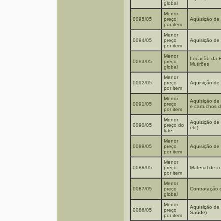
global
Menor
0095/05
preço
Aquisição de
por item
Menor
0094/05
preço
Aquisição de
por item
Menor
Locação da Es
0093/05
preço
Mutirões
global
Menor
0092/05
preço
Aquisição de
por item
Menor
Aquisição de 
0091/05
preço
e cartuchos d
por item
Menor
Aquisição de 
0090/05
preço do
etc)
lote
Menor
0089/05
preço
Aquisição de 
por item
Menor
0088/05
preço
Material de c
por item
Menor
0087/05
preço
Contratação 
global
Menor
Aquisição de
0086/05
preço
Saúde)
por item