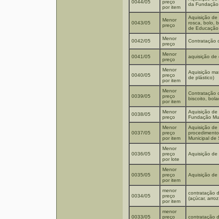
0044/05
preço
da Fundação 
por item
Aquisição de 
Menor
0043/05
rosca, bolo, 
preço
de Educação
Menor
0042/05
Contratação d
preço
Menor
0041/05
aquisição de d
preço
Menor
Aquisição mat
0040/05
preço
de plástico)
por item
Menor
Contratação d
0039/05
preço
biscoito, bol
por item
Menor
Aquisição de 
0038/05
preço
Fundação Mun
Menor
Aquisição de 
0037/05
preço
procedimento
por item
Municipal de
Menor
0036/05
preço
Aquisição de 
por lote
Menor
0035/05
preço
Aquisição de 
por item
menor
contratação d
0034/05
preço
(açúcar, arroz
por item
menor
0033/05
preço
contratação 