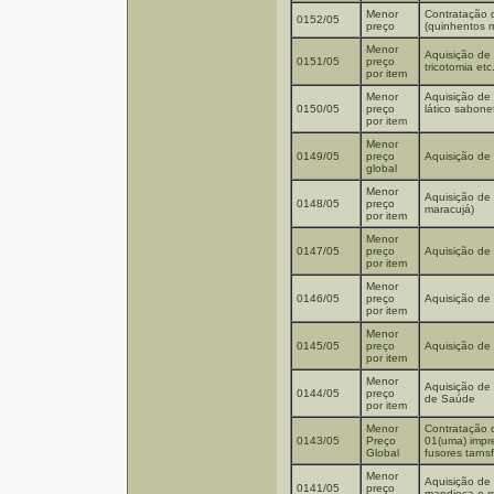
Menor
Contratação 
0152/05
preço
(quinhentos m
Menor
Aquisição de 
0151/05
preço
tricotomia et
por item
Menor
Aquisição de 
0150/05
preço
lático sabonet
por item
Menor
0149/05
preço
Aquisição de 
global
Menor
Aquisição de 
0148/05
preço
maracujá)
por item
Menor
0147/05
preço
Aquisição de
por item
Menor
0146/05
preço
Aquisição de
por item
Menor
0145/05
preço
Aquisição de
por item
Menor
Aquisição de 
0144/05
preço
de Saúde
por item
Menor
Contratação 
0143/05
Preço
01(uma) impre
Global
fusores tarns
Menor
Aquisição de 
0141/05
preço
mandioca e m