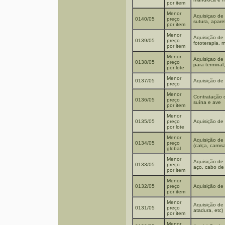
por item
Menor
Aquisiçao de 
0140/05
preço
sutura, aparel
por item
Menor
Aquisição de 
0139/05
preço
fototerapia, m
por item
Menor
Aquisiçao de 
0138/05
preço
para terminal
por lote
Menor
0137/05
Aquisição de 
preço
Menor
Contratação 
0136/05
preço
suína e ave
por item
Menor
0135/05
preço
Aquisição de 
por lote
Menor
Aquisição de
0134/05
preço
(calça, camisa
global
Menor
Aquisição de 
0133/05
preço
aço, cabo de 
por item
Menor
0132/05
preço
Aquisição de 
por item
Menor
Aquisição de 
0131/05
preço
atadura, etc)
por item
Menor