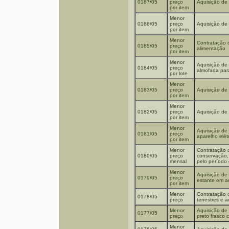
0187/05
preço
Aquisição de 
por item
Menor
0186/05
preço
Aquisição de
por item
Menor
Contratação 
0185/05
preço
alimentação
por item
Menor
Aquisição de 
0184/05
preço
almofada para
por lote
Menor
0183/05
preço
Aquisição de 
por item
Menor
0182/05
preço
Aquisição de 
por item
Menor
Aquisição de
0181/05
preço
aparelho elét
por item
Menor
Contratação 
0180/05
preço
conservação,
mensal
pelo período 
Menor
Aquisição de 
0179/05
preço
estante em aç
por item
Menor
Contratação 
0178/05
preço
terrestres e 
Menor
Aquisição de 
0177/05
preço
preto frasco 
Menor