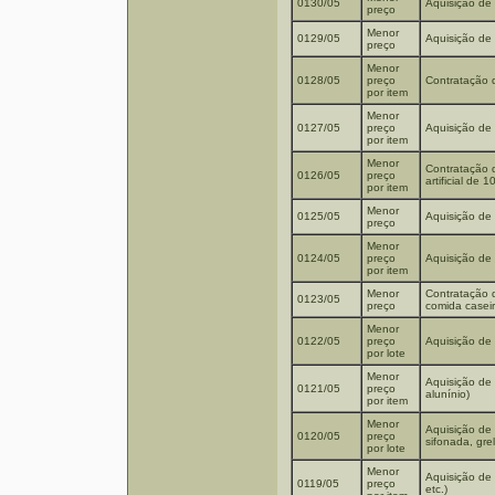
0130/05
Aquisição de 
preço
Menor
0129/05
Aquisição de 
preço
Menor
0128/05
preço
Contratação 
por item
Menor
0127/05
preço
Aquisição de
por item
Menor
Contratação 
0126/05
preço
artificial de 
por item
Menor
0125/05
Aquisição de
preço
Menor
0124/05
preço
Aquisição de 
por item
Menor
Contratação 
0123/05
preço
comida caseir
Menor
0122/05
preço
Aquisição de 
por lote
Menor
Aquisição de 
0121/05
preço
alunínio)
por item
Menor
Aquisição de m
0120/05
preço
sifonada, gre
por lote
Menor
Aquisição de 
0119/05
preço
etc.)