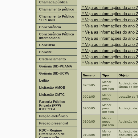
Chamada pública
* Veja as informações do ano 
Chamamento público
* Veja as informações do ano 
Chamamento Público
* Veja as informações do ano 
SEPLANH
* Veja as informações do ano 
Concorrência
* Veja as informações do ano 
Concorrência Pública
Internacional
* Veja as informações do ano 
* Veja as informações do ano 
Concurso
* Veja as informações do ano 
Convite
* Veja as informações do ano 
Credenciamento
* Veja as informações do ano 
Goiânia BID-PUAMA
Goiânia BID-UCPA
Número
Tipo
Objeto
Leilão
Menor
Aquisição de 
0202/05
preço
lâmina de bist
Licitação AMOB
por item
Licitação CMTC
Menor
0201/05
Locação de Te
preço
Parceria Público
Menor
Privada (PPP)
0200/05
preço
Aquisição de 
IOCC/CGI
por item
Pregão eletrônico
Menor
0199/05
preço
Aquisição de 
Pregão presencial
por item
RDC - Regime
Menor
Aquisição de 
Diferenciado de
0198/05
preço
disquete), vi
Contratação