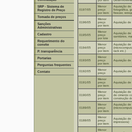
por item
Desenvolvime
SRP - Sistema de
Menor
Aquisição de 
0197/05
preço
fotográfica, 
Registro de Preço
por item
freezer, retro
Tomada de preços
Menor
0196/05
preço
Aquisição de
Sanções
por item
Administrativas
Menor
Aquisição de 
Cadastro
0195/05
preço
sanitários, ma
por lote
Requerimento do
convite
Menor
Aquisição de 
0194/05
preço
(microcomputa
por item
rack etc.)
P. transparência
Menor
Portarias
0193/05
preço
Aquisição de 
por item
Perguntas frequentes
Menor
0192/05
Aquisição de 
Contato
preço
Menor
0191/05
preço
Aquisição de 
por item
Menor
Aquisição de 
0190/05
preço
de cimento co
por item
construção d
Menor
Aquisição de 
0189/05
preço
(microcomputa
por item
Menor
Aquisição de 
0188/05
preço
impressora)
por item
Menor