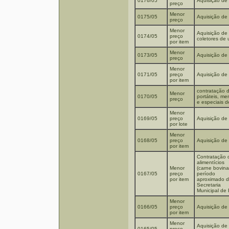
0176/05
Aquisição de 
preço
Menor
0175/05
Aquisição de 
preço
Menor
Aquisição de 
0174/05
preço
coletores de 
por item
Menor
0173/05
Aquisição de 
preço
Menor
0171/05
preço
Aquisição de 
por item
contratação 
Menor
0170/05
portáteis, me
preço
e especiais d
Menor
0169/05
preço
Aquisição de 
por lote
Menor
0168/05
preço
Aquisição de
por item
Contratação 
alimentícios
Menor
(carne bovina
0167/05
preço
período
por item
aproximado d
Secretaria
Municipal de
Menor
0166/05
preço
Aquisição de 
por item
Menor
Aquisição de 
0165/05
preço