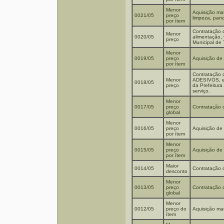
Menor
Aquisição mat
0021/05
preço
limpeza, pan
por ítem
Contratação 
Menor
0020/05
alimentação,
preço
Municipal de 
Menor
0019/05
preço
Aquisição de 
por ítem
Contratação 
Menor
ADESIVOS, em 
0018/05
preço
da Prefeitura
serviço.
Menor
0017/05
preço
Contratação d
global
Menor
0016/05
preço
Aquisição de 
por ítem
Menor
0015/05
preço
Aquisição de
por ítem
Maior
0014/05
Contratação 
desconto
Menor
0013/05
preço
Contratação 
global
Menor
0012/05
preço do
Aquisição mat
ítem