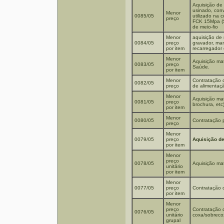
Aquisição de 
usinado, conv
Menor
0085/05
utilizado na 
preço
FCK 15Mpa (Sl
de meio-fio
Menor
aquisição de 
0084/05
preço
gravador, man
por item
recarregador 
Menor
Aquisição mat
0083/05
preço
Saúde.
por item
Menor
Contratação 
0082/05
preço
de alimentaç
Menor
Aquisição ma
0081/05
preço
brochura, etc)
por item
Menor
0080/05
Contratação 
preço
Menor
0079/05
preço
Aquisição de
por item
Menor
preço
0078/05
Aquisição mat
unitário
por item
Menor
0077/05
preço
Contratação 
por item
Menor
preço
Contratação d
0076/05
unitário
coxa/sobreco
grupal