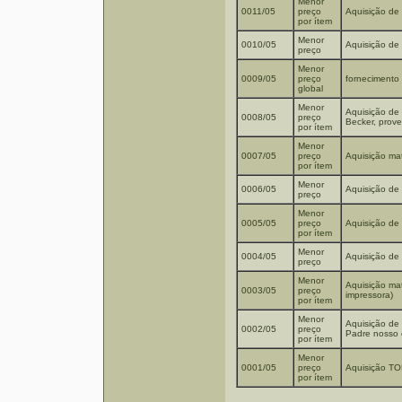
Menor
0011/05
preço
Aquisição de 
por ítem
Menor
0010/05
Aquisição de 
preço
Menor
0009/05
preço
fornecimento 
global
Menor
Aquisição de 
0008/05
preço
Becker, prove
por ítem
Menor
0007/05
preço
Aquisição mat
por ítem
Menor
0006/05
Aquisição de 
preço
Menor
0005/05
preço
Aquisição de 
por ítem
Menor
0004/05
Aquisição de
preço
Menor
Aquisição mate
0003/05
preço
impressora)
por ítem
Menor
Aquisição de 
0002/05
preço
Padre nosso e
por ítem
Menor
0001/05
preço
Aquisição T
por ítem