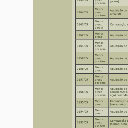
gesso)
por item
Menor
Aquisição de 
0164/05
preço
arroz etc)
por item
Menor
0163/05
preço
Contratação 
global
Menor
0162/05
Aquisição de
preço
Menor
0161/05
preço
Aquisição de
por item
Menor
0159/05
preço
Aquisição de
por item
Menor
0158/05
Aquisição de 
preço
Menor
0157/05
preço
Aquisição de 
por item
Menor
Aquisição de
0156/05
preço
compressor od
por item
aço), visando
Menor
Contratação 
0155/05
preço
(vassourão)
Menor
0154/05
Aquisição de 
preço
Menor
Contratação 
0153/05
preço
(arame, tubo i
por lote