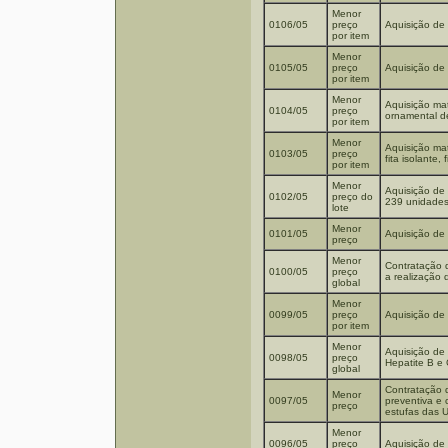
Menor
0106/05
preço
Aquisição de 
por item
Menor
0105/05
preço
Aquisição de 
por item
Menor
Aquisição mat
0104/05
preço
ornamental d
por item
Menor
Aquisição mat
0103/05
preço
fita isolante,
por item
Menor
Aquisição de 
0102/05
preço do
239 unidades
lote
Menor
0101/05
Aquisição de
preço
Menor
Contratação d
0100/05
preço
a realização 
global
Menor
0099/05
preço
Aquisição de 
por item
Menor
Aquisição de
0098/05
preço
Hepatite B e
global
Contratação d
Menor
0097/05
preventiva e 
preço
estufas das 
Menor
0096/05
preço
Aquisição de