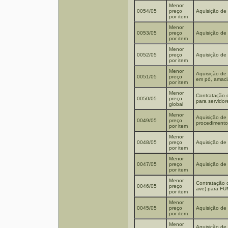
Menor
0054/05
preço
Aquisição de 
por item
Menor
0053/05
preço
Aquisição de 
por item
Menor
0052/05
preço
Aquisição de 
por item
Menor
Aquisição de 
0051/05
preço
em pó, amaci
por item
Menor
Contratação 
0050/05
preço
para servid
global
Menor
Aquisição de 
0049/05
preço
procedimento
por item
Menor
0048/05
preço
Aquisição de 
por item
Menor
0047/05
preço
Aquisição de 
por item
Menor
Contratação 
0046/05
preço
ave) para F
por item
Menor
0045/05
preço
Aquisição de 
por item
Menor
Aquisição de 