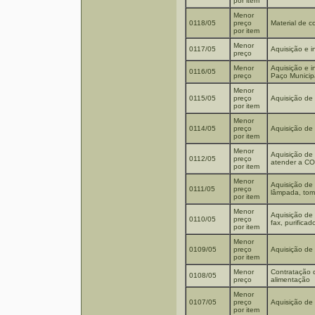
por item
Menor
0118/05
preço
Material de c
por item
Menor
0117/05
Aquisição e i
preço
Menor
Aquisição e i
0116/05
preço
Paço Municip
Menor
0115/05
preço
Aquisição de 
por item
Menor
0114/05
preço
Aquisição de 
por item
Menor
Aquisição de 
0112/05
preço
atender a CO
por item
Menor
Aquisição de m
0111/05
preço
lâmpada, tom
por item
Menor
Aquisição de 
0110/05
preço
fax, purificad
por item
Menor
0109/05
preço
Aquisição de 
por item
Menor
Contratação 
0108/05
preço
alimentação
Menor
0107/05
preço
Aquisição de 
por item