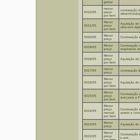
global
menor
contratação 
0032/05
preço
alimentício(io
por item
Menor
Aquisição de 
0031/05
preço
ultra-som digit
por item
Menor
0030/05
Contratação d
preço
Menor
Contratação 
0029/05
preço
respiratório do
Menor
0028/05
preço
Aquisição de m
por item
menor
0027/05
contratação d
preço
Menor
0026/05
preço
Aquisição de
por ítem
Menor
Contratação 
0025/05
preço
ave) para a
por item
Menor
preço
Contratação d
0024/05
mensal
asseio e con
por ítem
Menor
0023/05
Aquisição de 
preço
Menor
Contratação 
0022/05
preço
e ave.
por ítem