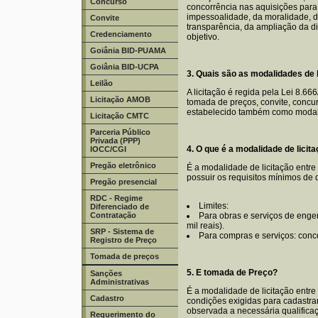
Concurso
concorrência nas aquisições para 
impessoalidade, da moralidade, da
Convite
transparência, da ampliação da di
Credenciamento
objetivo.
Goiânia BID-PUAMA
Goiânia BID-UCPA
3. Quais são as modalidades de l
Leilão
A licitação é regida pela Lei 8.6
Licitação AMOB
tomada de preços, convite, concur
estabelecido também como modalid
Licitação CMTC
Parceria Público
Privada (PPP)
4. O que é a modalidade de licit
IOCC/CGI
Pregão eletrônico
É a modalidade de licitação entre
possuir os requisitos mínimos de 
Pregão presencial
RDC - Regime
Limites:
Diferenciado de
Contratação
Para obras e serviços de enge
mil reais).
SRP - Sistema de
Para compras e serviços: conco
Registro de Preço
Tomada de preços
5. E tomada de Preço?
Sanções
Administrativas
É a modalidade de licitação entr
Cadastro
condições exigidas para cadastram
observada a necessária qualifica
Requerimento do