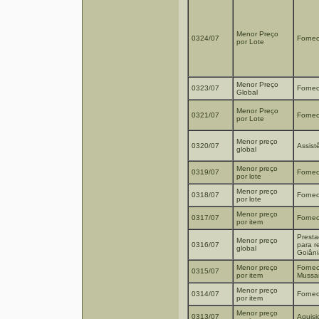
Menor Preço
0324/07
Fornec
por Lote
Menor Preço
0323/07
Fornec
Global
Menor Preço
0321/07
Fornec
por Lote
Menor preço
0320/07
Assist
global
Menor preço
0319/07
Fornec
por lote
Menor preço
0318/07
Fornec
por lote
Menor preço
0317/07
Fornec
por item
Presta
Menor preço
0316/07
para r
global
Goiâni
Menor preço
Fornec
0315/07
por item
Mussar
Menor preço
0314/07
Fornec
por item
Menor preço
0313/07
Aquisi