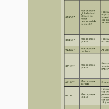
Menor preço
Presta
global (obtido
regula
através do
0133/07
fornec
maior
condiç
percentual de
Anexo
desconto)
Menor preço
Presta
0132/07
global
(doze)
Menor preço
0127/07
Aquisi
por item
Presta
Menor preço
0115/07
respir
global
preven
Menor preço
0114/07
Fornec
por lote
Presta
segura
Menor preço
patrim
0112/07
global
instal
sensor
12 (do