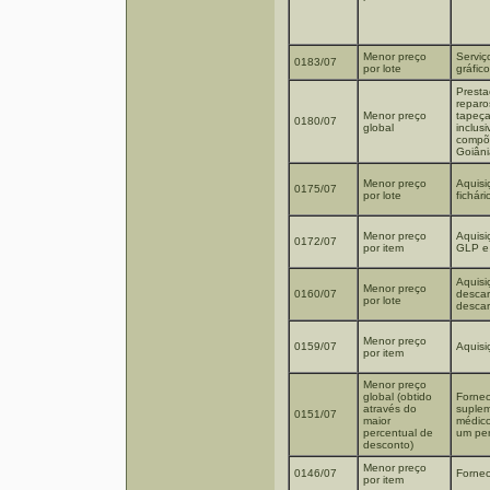
Menor preço
Serviç
0183/07
por lote
gráfico
Presta
reparo
Menor preço
tapeçar
0180/07
global
inclus
compõe
Goiâni
Menor preço
Aquisi
0175/07
por lote
fichári
Menor preço
Aquisi
0172/07
por item
GLP e 
Aquisi
Menor preço
0160/07
descar
por lote
descar
Menor preço
0159/07
Aquisi
por item
Menor preço
global (obtido
Fornec
através do
suplem
0151/07
maior
médico
percentual de
um per
desconto)
Menor preço
0146/07
Fornec
por item