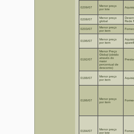
Menor preço
0209/07
Aquisi
por lote
Menor preço
Desenv
0208/07
global
Rede M
Menor preço
0203/07
Fornec
por item
Menor preço
Aquisi
0196/07
por item
aparel
Menor Preço
Global (obtido
através do
0192/07
Presta
maior
percentual de
desconto)
Menor preço
0188/07
Aquisi
por item
Menor preço
0186/07
Forme
por item
Menor preço
0184/07
Fornec
por lote