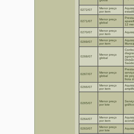
global
Menor preço
Aquisi
0272/07
por item
estadi
Presta
Menor preço
0271/07
aparel
global
12 me
Menor preço
0270/07
Aquisi
por item
Menor preço
Aquisi
0269/07
por item
Munici
Confec
diagra
Menor preço
0268/07
agravo
global
Divisã
Saúde
Presta
Menor preço
serviç
0267/07
global
de peç
frota 
Menor preço
Aquisi
0266/07
por item
amplif
Menor preço
Serviç
0265/07
por lote
gráfico
Menor preço
Aquisi
0264/07
por item
acondi
Menor preço
0263/07
Aquisi
por lote