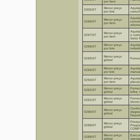
por Item
Menor preço
Aquisi
0300/07
por lote
cartuc
Aquisi
Menor preço
0298/07
concre
por item
reform
Aquisi
Menor preço
0297/07
e outr
por item
Setor 
Menor preço
Aquisi
0296/07
por lote
individ
Menor preço
0295/07
Fornec
global
Menor preço
Aquisi
0294/07
por lote
manua
Menor preço
Aquisi
0293/07
por item
placas
Menor preço
Fornec
0292/07
global
telha, 
Menor preço
Fornec
0291/07
global
(doze)
Confec
Menor preço
0290/07
diagra
global
Depart
Presta
Menor preço
0289/07
Progra
global
COMP
Menor preço
Execuç
0288/07
global
artesi