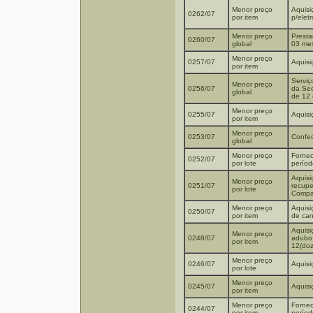
Menor preço
Aquisi
0262/07
por item
p/elet
Menor preço
Presta
0260/07
global
03 me
Menor preço
0257/07
Aquisi
por item
Serviç
Menor preço
0256/07
da Sec
global
de 12 
Menor preço
0255/07
Aquisi
por item
Menor preço
0253/07
Confec
global
Menor preço
Fornec
0252/07
por lote
períod
Aquisi
Menor preço
0251/07
recupe
por lote
Compa
Menor preço
Aquisi
0250/07
por item
de can
Aquisi
Menor preço
0248/07
adubo 
por item
12(do
Menor preço
0246/07
Aquisi
por lote
Menor preço
0245/07
Aquisi
por item
Menor preço
Fornec
0244/07
por item
períod