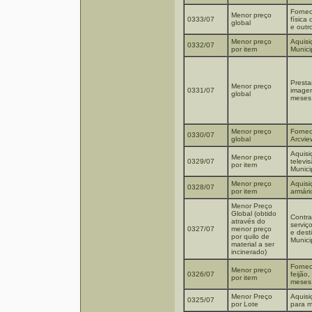
Fornec
Menor preço
0333/07
física
global
e outr
Menor preço
Aquisi
0332/07
por item
Munici
Prestar
Menor preço
0331/07
image
global
meses
Menor preço
Fornec
0330/07
global
Arcvie
Aquisi
Menor preço
0329/07
televi
por item
Munici
Menor preço
Aquisi
0328/07
por item
armári
Menor Preço
Global (obtido
Contra
através do
serviç
0327/07
menor preço
e dest
por quilo de
Munici
material a ser
incinerado)
Fornec
Menor preço
0326/07
feijão
por item
meses
Menor Preço
Aquisi
0325/07
por Lote
para mo