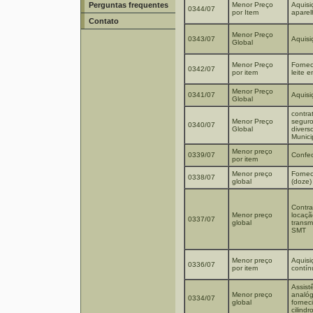
Perguntas frequentes
Menor Preço
Aquisi
0344/07
por Item
aparel
Contato
Menor Preço
0343/07
Aquisi
Global
Menor Preço
Fornec
0342/07
por item
leite 
Menor Preço
0341/07
Aquisi
Global
contra
Menor Preço
seguro 
0340/07
Global
divers
Munici
Menor preço
0339/07
Confec
por item
Menor preço
Fornec
0338/07
global
(doze)
Contra
Menor preço
locaçã
0337/07
global
transm
SMT
Menor preço
Aquisi
0336/07
por item
contín
Assist
Menor preço
analóg
0334/07
global
fornec
cilind