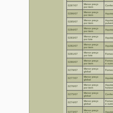
Menor preço
0287/07
Confec
por item
Menor preço
0286/07
Aquisi
por item
Menor preço
Aquisi
0285/07
por item
pulver
Menor preço
0284/07
Aquisi
por item
Menor preço
0283/07
Aquisi
por lote
Menor preço
0282/07
Aquisi
por item
Menor preço
0281/07
Fornec
por lote
Menor preço
Fornec
0280/07
por item
e outr
Menor preço
0279/07
Fornec
global
Menor preço
0277/07
Aquisi
global
Menor preço
Aquisi
0276/07
por item
horizon
Menor preço
0275/07
Confec
global
Menor preço
Fornec
0274/07
global
e outr
Menor preço
0273/07
Aquisi