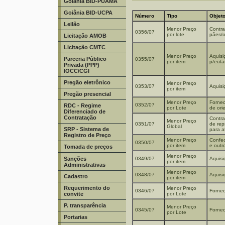
Goiânia BID-PUAMA
Goiânia BID-UCPA
Número
Tipo
Objet
Leilão
Menor Preço
Contra
0356/07
por lote
pães/o
Licitação AMOB
Licitação CMTC
Menor Preço
Aquisi
Parceria Público
0355/07
por item
p/euta
Privada (PPP)
IOCC/CGI
Pregão eletrônico
Menor Preço
0353/07
Aquisi
por item
Pregão presencial
Menor Preço
Fornec
0352/07
RDC - Regime
por Lote
de ori
Diferenciado de
Contratação
Contra
Menor Preço
0351/07
de rep
Global
SRP - Sistema de
para a
Registro de Preço
Menor Preço
Confec
0350/07
por item
e outr
Tomada de preços
Menor Preço
Sanções
0349/07
Aquisi
por item
Administrativas
Menor Preço
0348/07
Aquisi
Cadastro
por item
Requerimento do
Menor Preço
0346/07
Fornec
convite
por Lote
P. transparência
Menor Preço
0345/07
Fornec
por Lote
Portarias