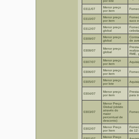
por lote
Menor preço
0311/07
Fornec
por item
Menor preço
Fornec
0310/07
por item
suco e
Menor preço
Fornec
0312/07
global
cebola
Menor preço
Contra
0309/07
global
de ave
Presta
Menor preço
0308/07
realiz
global
RME, p
Menor preço
0307/07
Aquisi
por item
Menor preço
0306/07
Forne
por item
Menor preço
0305/07
Aquisi
por lote
Menor preço
Presta
0304/07
por item
para t
Menor Preço
Global (obtido
através do
0303/07
Fornec
maior
percentual de
desconto)
Menor Preço
Fornec
0302/07
por Item
de 12
Menor Preço
0301/07
Aquisi