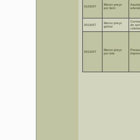
Menor preço
Aquisi
0105/07
por item
arterial
Contra
Menor preço
0019/07
de ser
global
coleti
Menor preço
Presta
0010/07
por lote
impres