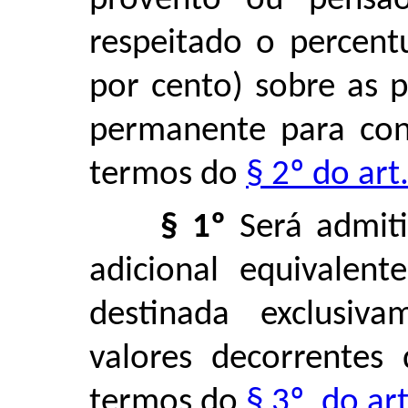
provento ou pensã
respeitado o percent
por cento) sobre as p
permanente para cons
termos do
§ 2º do art
§ 1º
Será admiti
adicional equivalen
destinada exclusiv
valores decorrentes 
termos do
§ 3º, do ar