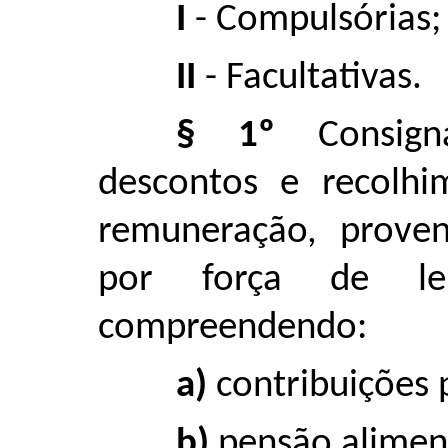
I
- Compulsórias; 
II
- Facultativas.
§ 1º
Consigna
descontos e recolhi
remuneração, prove
por força de lei
compreendendo:
a)
contribuições p
b)
pensão aliment