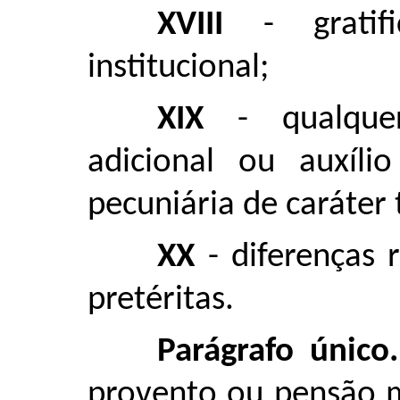
XVIII
- gratifi
institucional;
XIX
- qualquer
adicional ou auxíli
pecuniária de caráter 
XX
- diferenças 
pretéritas.
Parágrafo único.
provento ou pensão m