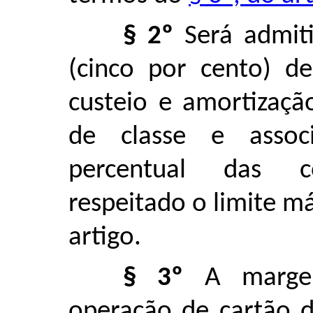
§ 2º
Será admiti
(cinco por cento) d
custeio e amortizaçã
de classe e assoc
percentual das con
respeitado o limite m
artigo.
§ 3º
A margem
operação de cartão d