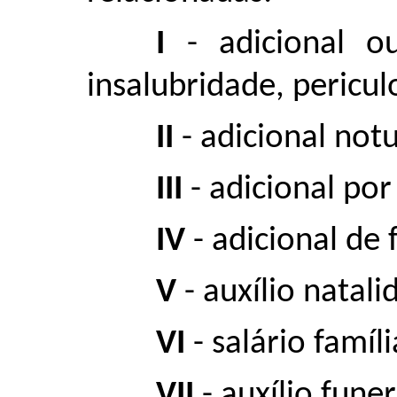
I
- adicional ou
insalubridade, pericul
II
- adicional not
III
- adicional por
IV
- adicional de f
V
- auxílio natali
VI
- salário famíli
VII
- auxílio funer