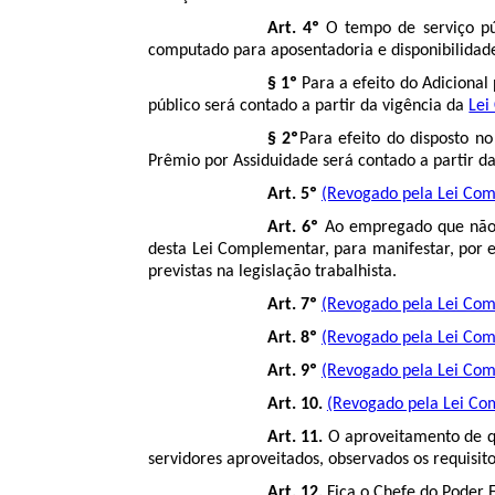
Art. 4º
O tempo de serviço púb
computado para aposentadoria e disponibilidad
§ 1º
Para a efeito do Adicional
público será contado a partir da vigência da
Lei
§ 2º
Para efeito do disposto n
Prêmio por Assiduidade será contado a partir d
Art. 5º
(Revogado pela Lei Com
Art. 6º
Ao empregado que não de
desta Lei Complementar, para manifestar, por es
previstas na legislação trabalhista.
Art. 7º
(Revogado pela Lei Com
Art. 8º
(Revogado pela Lei Com
Art. 9º
(Revogado pela Lei Com
Art. 10.
(Revogado pela Lei Co
Art. 11.
O aproveitamento de qu
servidores aproveitados, observados os requisit
Art. 12.
Fica o Chefe do Poder E