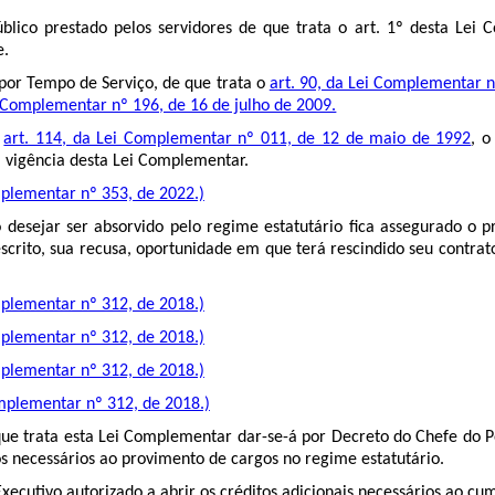
lico prestado pelos servidores de que trata o art. 1º desta Lei C
e.
 por Tempo de Serviço, de que trata o
art. 90, da Lei Complementar 
 Complementar nº 196, de 16 de julho de 2009.
o
art. 114, da Lei Complementar nº 011, de 12 de maio de 1992
, o
a vigência desta Lei Complementar.
plementar nº 353, de 2022.)
sejar ser absorvido pelo regime estatutário fica assegurado o pra
crito, sua recusa, oportunidade em que terá rescindido seu contrato
plementar nº 312, de 2018.)
plementar nº 312, de 2018.)
plementar nº 312, de 2018.)
mplementar nº 312, de 2018.)
e trata esta Lei Complementar dar-se-á por Decreto do Chefe do P
os necessários ao provimento de cargos no regime estatutário.
xecutivo autorizado a abrir os créditos adicionais necessários ao 