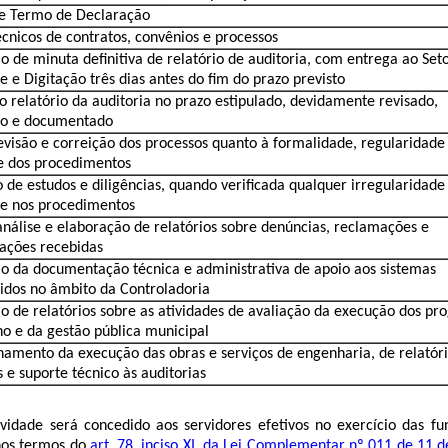
e Termo de Declaração
écnicos de contratos, convênios e processos
o de minuta definitiva de relatório de auditoria, com entrega ao Set
e e Digitação três dias antes do fim do prazo previsto
o relatório da auditoria no prazo estipulado, devidamente revisado,
do e documentado
revisão e correição dos processos quanto à formalidade, regularidade
e dos procedimentos
o de estudos e diligências, quando verificada qualquer irregularidade
de nos procedimentos
 análise e elaboração de relatórios sobre denúncias, reclamações e
ações recebidas
o da documentação técnica e administrativa de apoio aos sistemas
idos no âmbito da Controladoria
o de relatórios sobre as atividades de avaliação da execução dos p
ho e da gestão pública municipal
mento da execução das obras e serviços de engenharia, de relatór
s e suporte técnico às auditorias
vidade será concedido aos servidores efetivos no exercício das fu
 nos termos do
art. 78, inciso XI, da Lei Complementar nº 011 de 11 