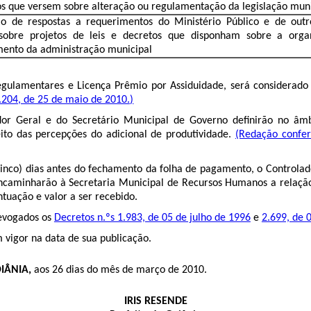
os que versem sobre alteração ou regulamentação da legislação muni
ão de respostas a requerimentos do Ministério Público e de outr
 sobre projetos de leis e decretos que disponham sobre a orga
ento da administração municipal
egulamentares e Licença Prêmio por Assiduidade, será considerado
.204, de 25 de maio de 2010.)
or Geral e do Secretário Municipal de Governo definirão no âmbi
eito das percepções do adicional de produtividade.
(Redação confer
nco) dias antes do fechamento da folha de pagamento, o Controlad
caminharão à Secretaria Municipal de Recursos Humanos a relação 
ntuação e valor a ser recebido.
evogados os
Decretos n.ºs 1.983, de 05 de julho de 1996
e
2.699, de 
 vigor na data de sua publicação.
IÂNIA,
aos 26 dias do mês de março de 2010.
IRIS RESENDE