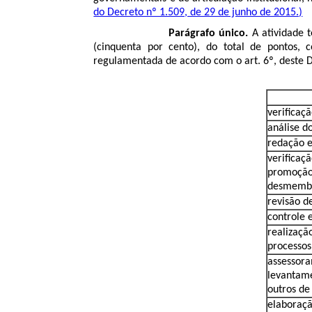
do Decreto nº 1.509, de 29 de junho de 2015.)
Parágrafo único.
A atividade t
(cinquenta por cento), do total de pontos,
regulamentada de acordo com o art. 6º, deste 
verificaçã
análise d
redação e 
verificaç
promoç
desmembr
revisão d
controle 
realizaçã
processos
assessor
levantame
outros de 
elaboraçã