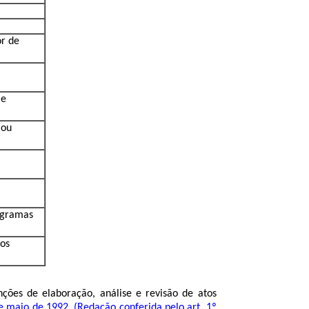
or de
 e
 ou
rogramas
ios
nções de elaboração, análise e revisão de atos
de maio de 1992
.
(Redação conferida pelo art. 1º