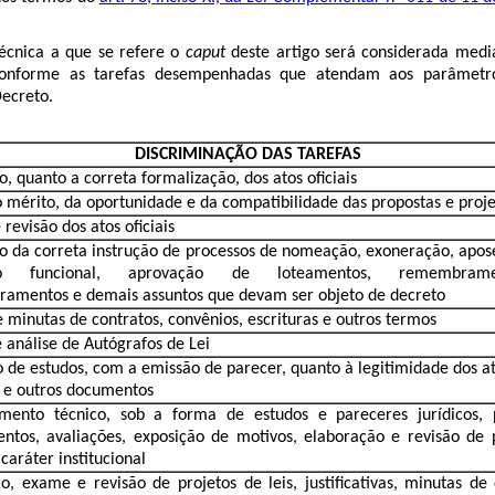
écnica a que se refere o
caput
deste artigo será considerada med
 conforme as tarefas desempenhadas que atendam aos parâmetro
Decreto.
DISCRIMINAÇÃO DAS TAREFAS
o, quanto a correta formalização, dos atos oficiais
o mérito, da oportunidade e da compatibilidade das propostas e proj
revisão dos atos oficiais
ão da correta instrução de processos de nomeação, exoneração, apos
ão funcional, aprovação de loteamentos, remembram
amentos e demais assuntos que devam ser objeto de decreto
e minutas de contratos, convênios, escrituras e outros termos
e análise de Autógrafos de Lei
o de estudos, com a emissão de parecer, quanto à legitimidade dos at
 e outros documentos
amento técnico, sob a forma de estudos e pareceres jurídicos, p
ntos, avaliações, exposição de motivos, elaboração e revisão de 
caráter institucional
o, exame e revisão de projetos de leis, justificativas, minutas de