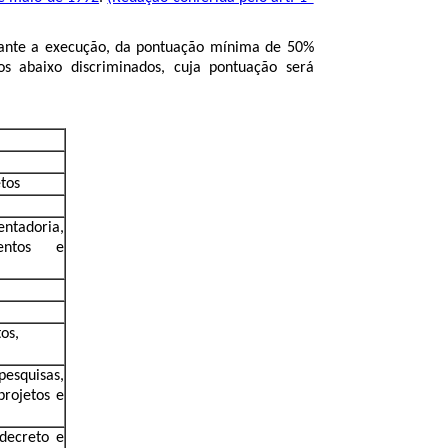
iante a execução, da pontuação mínima de 50%
s abaixo discriminados, cuja pontuação será
etos
entadoria,
entos e
os,
esquisas,
projetos e
 decreto e