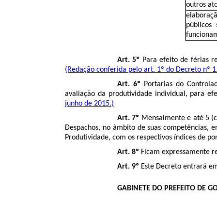
outros at
elaboraç
públicos
funcionam
Art. 5º
Para efeito de férias r
(Redação conferida pelo art. 1º do Decreto nº 1
Art. 6º
Portarias do Controlad
avaliação da produtividade individual, para ef
junho de 2015.)
Art. 7º
Mensalmente e até 5 (ci
Despachos, no âmbito de suas competências, en
Produtividade, com os respectivos índices de po
Art. 8º
Ficam expressamente r
Art. 9º
Este Decreto entrará em
GABINETE DO PREFEITO DE GO