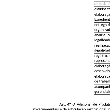
tomada d
estudos t
elaboraçã
Expedient
entrega d
organiza
análise, 
legalidad
realizaçã
ilegalida
registro,
represent
elaboraçã
desenvolv
elaboraçã
de trabal
acompanha
gerenciai
Art. 4º
O Adicional de Produti
governamentais e de articulação institucional,