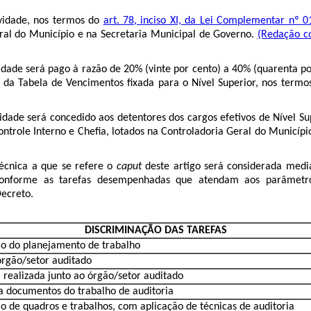
vidade, nos termos do
art. 78, inciso XI, da Lei Complementar nº 
eral do Município e na Secretaria Municipal de Governo.
(Redação co
idade será pago à razão de 20% (vinte por cento) a 40% (quarenta p
”, da Tabela de Vencimentos fixada para o Nível Superior, nos term
idade será concedido aos detentores dos cargos efetivos de Nível S
Controle Interno e Chefia, lotados na Controladoria Geral do Municípi
écnica a que se refere o
caput
deste artigo será considerada med
 conforme as tarefas desempenhadas que atendam aos parâmetro
Decreto.
DISCRIMINAÇÃO DAS TAREFAS
o do planejamento de trabalho
 órgão/setor auditado
a realizada junto ao órgão/setor auditado
a documentos do trabalho de auditoria
o de quadros e trabalhos, com aplicação de técnicas de auditoria