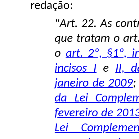
redação:
"Art. 22. As cont
que tratam o art. 
o
art. 2º, §1º, i
incisos I
e
II, 
janeiro de 2009
;
da Lei Comple
fevereiro de 201
Lei Compleme