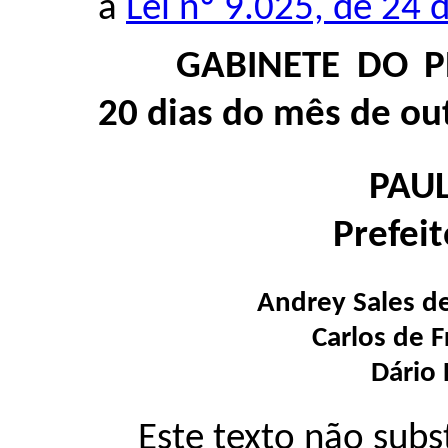
a
Lei nº 9.025, de 24 
GABINETE DO P
20 dias do mês de ou
PAU
Prefei
Andrey Sales d
Carlos de F
Dário
Este texto não subs