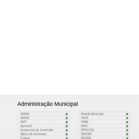
Administração Municipal
AMMA
Guarda Municipal
AMOB
IMAS
AMT
IPSM
Aprovnet
MAG
Assessoria da Juventude
PROCON
Banco de Alimentos
SECOM
Cultura
SEDEM