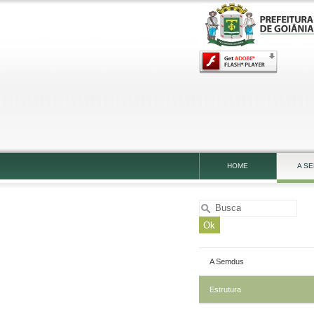
HOME
A S
A Semdus
Estrutura