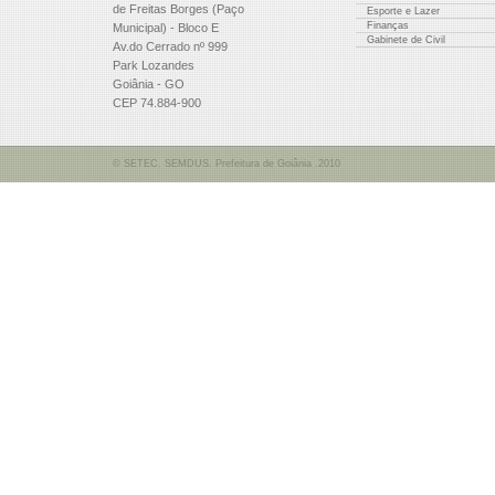
de Freitas Borges (Paço
Esporte e Lazer
Finanças
Municipal) - Bloco E
Gabinete de Civil
Av.do Cerrado nº 999
Park Lozandes
Goiânia - GO
CEP 74.884-900
© SETEC. SEMDUS. Prefeitura de Goiânia .2010