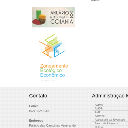
voltar
Contato
Administração 
AMMA
Fone:
AMOB
(62) 3524 6302
AMT
Aprovnet
Assessoria da Juventude
Endereço:
Banco de Alimentos
Palácio das Campinas Venerando
Cultura