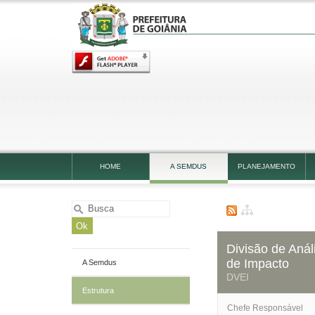
HOME
A SEMDUS
PLANEJAMENTO
a
Divisão de Aná
de Impacto
A Semdus
DVEI
Estrutura
Chefe Responsável