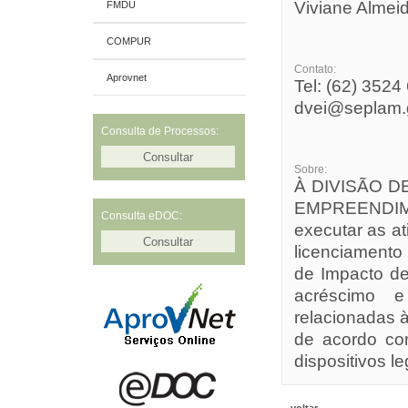
Viviane Almei
FMDU
COMPUR
Contato:
Aprovnet
Tel: (62) 3524
dvei@seplam.g
Consulta de Processos:
Sobre:
À DIVISÃO 
EMPREENDIM
Consulta eDOC:
executar as a
licenciament
de Impacto de
acréscimo e
relacionadas 
de acordo co
dispositivos le