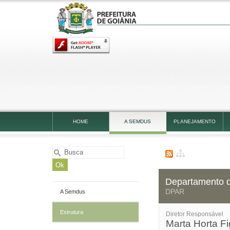
HOME
A SEMDUS
PLANEJAMENTO
a
Departamento 
DPAR
A Semdus
Estrutura
Diretor Responsável
Marta Horta F