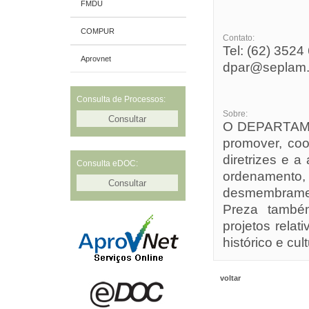
FMDU
COMPUR
Contato:
Tel: (62) 3524
Aprovnet
dpar@seplam.g
Consulta de Processos:
Sobre:
O DEPARTAME
promover, coo
diretrizes e a
Consulta eDOC:
ordenamen
desmembramen
Preza també
projetos relat
histórico e cult
voltar