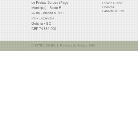
de Freitas Borges (Paço
Esporte e Lazer
Finanças
Municipal) - Bloco E
Gabinete de Civil
Av.do Cerrado nº 999
Park Lozandes
Goiânia - GO
CEP 74.884-900
© SETEC. SEMDUS. Prefeitura de Goiânia .2010