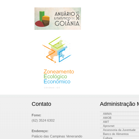
Contato
Administração 
AMMA
Fone:
AMOB
(62) 3524 6302
AMT
Aprovnet
Assessoria da Juventude
Endereço:
Banco de Alimentos
Palácio das Campinas Venerando
Cultura