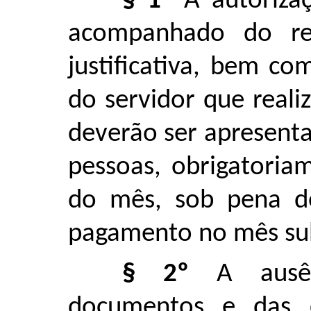
§ 1º
A autorizaç
acompanhado do re
justificativa, bem co
do servidor que reali
deverão ser apresent
pessoas, obrigatoria
do mês, sob pena d
pagamento no mês su
§ 2º
A ausên
documentos e das c