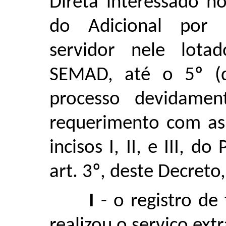
Direta interessado 
do Adicional por S
servidor nele lota
SEMAD, até o 5º (q
processo devidamen
requerimento com as 
incisos I, II, e III, d
art. 3º, deste Decret
I
- o registro de
realizou o serviço ext