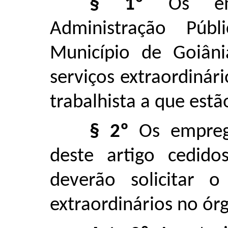
§ 1º
Os emp
Administração Públ
Município de Goiân
serviços extraordinár
trabalhista a que estã
§ 2º
Os empreg
deste artigo cedid
deverão solicitar 
extraordinários no órg