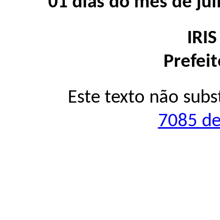
01 dias do mês de ju
IRI
Prefei
Este texto não subs
7085 de