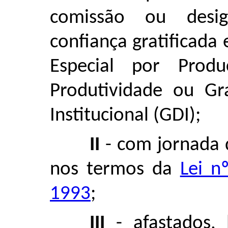
comissão ou desi
confiança gratificad
Especial por Produ
Produtividade ou Gr
Institucional (GDI);
II
- com jornada d
nos termos da
Lei n
1993
;
III
- afastados, 