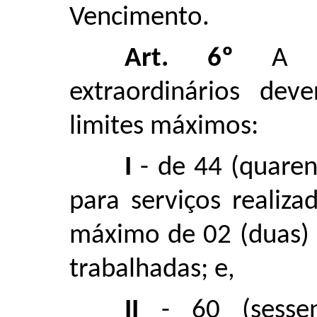
Vencimento.
Art. 6º
A ex
extraordinários dev
limites máximos:
I
- de 44 (quaren
para serviços realiz
máximo de 02 (duas) 
trabalhadas; e,
II
- 60 (sessen