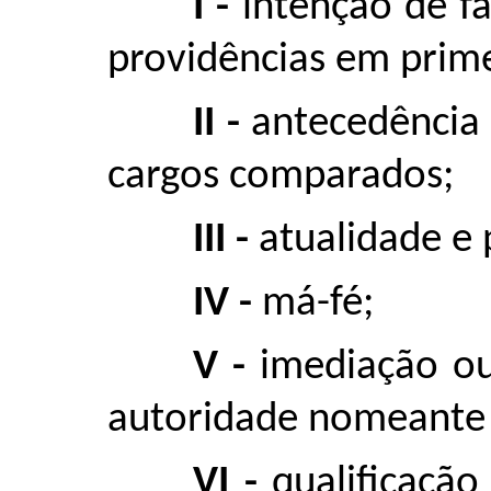
I -
intenção de f
providências em prime
II -
antecedência 
cargos comparados;
III -
atualidade e 
IV -
má-fé;
V -
imediação ou
autoridade nomeante 
VI -
qualificação