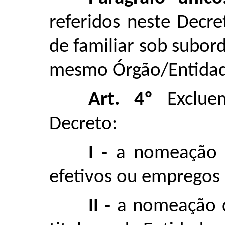
referidos neste Decr
de familiar sob subor
mesmo Órgão/Entidad
Art. 4º
Excluem
Decreto:
I -
a nomeação p
efetivos ou empregos
II -
a nomeação de