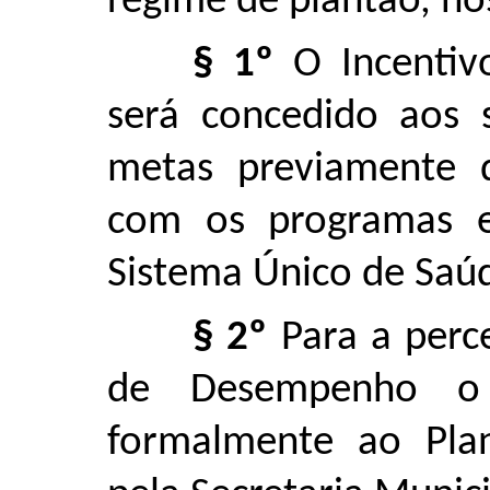
regime de plantão, n
§ 1º
O Incentivo
será concedido aos 
metas previamente d
com os programas e 
Sistema Único de Saú
§ 2º
Para a perce
de Desempenho o 
formalmente ao Pla