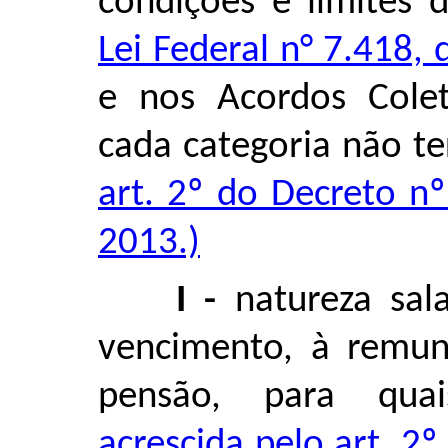
condições e limites 
Lei Federal n° 7.418
e nos Acordos Colet
cada categoria não t
art. 2º do Decreto n
2013.)
I -
natureza sala
vencimento, à remun
pensão, para quai
acrescida pelo art. 2