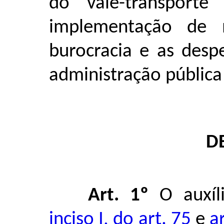
do vale-transporte
implementação de
burocracia e as desp
administração pública
D
Art. 1º
O auxíli
inciso I, do art. 75
e
a