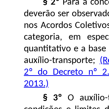
§ 2º
Para a conce
deverão ser observad
nos Acordos Coletivo
categoria, em espe
quantitativo e a base 
auxílio-transporte;
(R
2º do Decreto nº 2
2013.)
§ 3º
O auxílio-