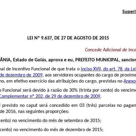
Superi
LEI Nº 9.637, DE 27 DE AGOSTO DE 2015
Concede Adicional de Ince
A, Estado de Goiás, aprova e eu, PREFEITO MUNICIPAL, sanciono
al de Incentivo Funcional de que trata o
inciso XVII, do art. 78, da
 de dezembro de 2009
, aos servidores ocupantes do cargo de provimen
o, em efetivo exercício das atribuições do cargo, previstas no
Anexo
o Funcional será devido à razão de 30% (trinta por cento) do vencim
i Complementar nº 202, de 29 de dezembro de 2009
.
 previsto no caput será concedido em 03 (três) parcelas no paga
de 2016, nas seguintes proporções:
r cento) no vencimento do mês de setembro de 2015;
r cento) no vencimento do mês de dezembro de 2015;