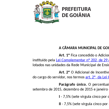
A CÂMARA MUNICIPAL DE GOIÂNI
Art. 1º
Fica concedido o Adicion
instituído pela
Lei Complementar nº 202, de 29
lotados nas unidades da Rede Municipal de Ensin
Art. 2º
O Adicional de Incentiv
do cargo do servidor, nos termos
art. 2º, da Le
Parágrafo único.
O percentual
setembro de 2015, dezembro de 2015 e janeiro 
I
- 7,5% (sete vírgula cinco po
II
- 7,5% (sete vírgula cinco po