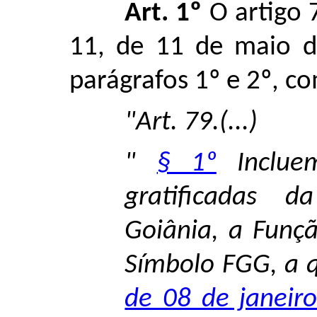
Art. 1º
O artigo 
11, de 11 de maio de
parágrafos 1º e 2º, c
"Art. 79.(...)
"
§ 1º
Incluem
gratificadas 
Goiânia, a Funçã
Símbolo FGG, a q
de 08 de janeir