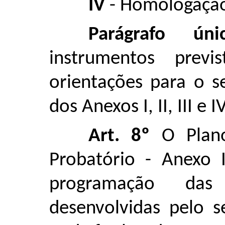
IV
- Homologação
Parágrafo únic
instrumentos prev
orientações para o 
dos Anexos I, II, III e 
Art. 8º
O Plano
Probatório - Anexo I
programação das
desenvolvidas pelo s