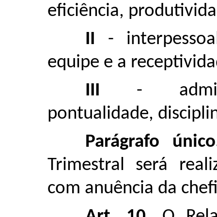
eficiência, produtivid
II
- interpessoa
equipe e a receptivida
III
- administ
pontualidade, discipli
Parágrafo único
Trimestral será real
com anuência da chef
Art. 10.
O Relat