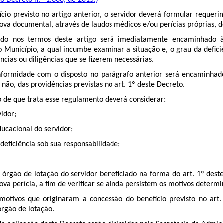
o Decreto n.º 1.368, de 2015.)
ício previsto no artigo anterior, o servidor deverá formular requeri
rova documental, através de laudos médicos e/ou perícias próprias, d
do nos termos deste artigo será imediatamente encaminhado à 
unicípio, a qual incumbe examinar a situação e, o grau da deficiên
ências ou diligências que se fizerem necessárias.
formidade com o disposto no parágrafo anterior será encaminhado
não, das providências previstas no art. 1º deste Decreto.
io de que trata esse regulamento deverá considerar:
vidor;
ducacional do servidor;
 deficiência sob sua responsabilidade;
 órgão de lotação do servidor beneficiado na forma do art. 1º dest
va perícia, a fim de verificar se ainda persistem os motivos determ
motivos que originaram a concessão do benefício previsto no art. 
 órgão de lotação.