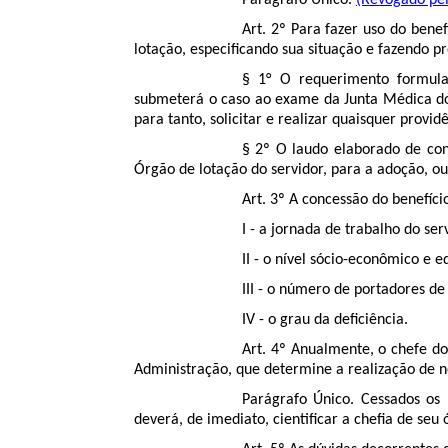
Parágrafo Único.
(Revogado pel
Art. 2º Para fazer uso do benef
lotação, especificando sua situação e fazendo p
§ 1° O requerimento formula
submeterá o caso ao exame da Junta Médica do M
para tanto, solicitar e realizar quaisquer provid
§ 2º O laudo elaborado de con
Órgão de lotação do servidor, para a adoção, ou 
Art. 3º A concessão do benefíc
I - a jornada de trabalho do ser
II - o nível sócio-econômico e e
III - o número de portadores de
IV - o grau da deficiência.
Art. 4º Anualmente, o chefe do
Administração, que determine a realização de no
Parágrafo Único. Cessados os 
deverá, de imediato, cientificar a chefia de seu