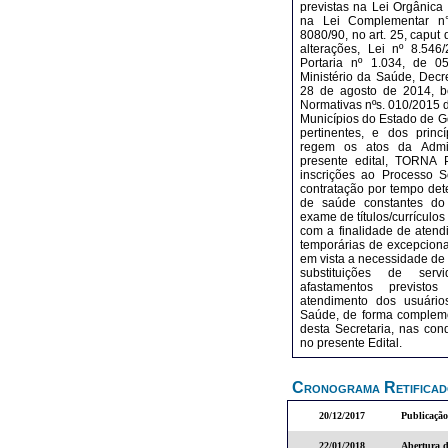
previstas na Lei Orgânica
na Lei Complementar n°
8080/90, no art. 25, caput 
alterações, Lei nº 8.546
Portaria nº 1.034, de 
Ministério da Saúde, Decr
28 de agosto de 2014, b
Normativas nºs. 010/2015 
Municípios do Estado de G
pertinentes, e dos princí
regem os atos da Admin
presente edital, TORNA 
inscrições ao Processo Se
contratação por tempo det
de saúde constantes do
exame de títulos/currículos
com a finalidade de aten
temporárias de excepcional
em vista a necessidade de 
substituições de serv
afastamentos previst
atendimento dos usuári
Saúde, de forma complem
desta Secretaria, nas con
no presente Edital.
Cronograma Retifica
20/12/2017
Publicação
22/01/2018
Abertura d