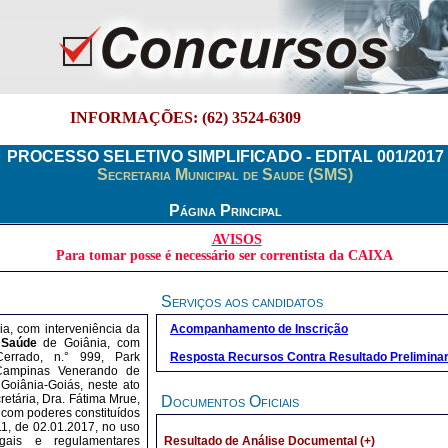
INFORMAÇÕES: (62) 3524-6309
PROCESSO SELETIVO SIMPLIFICADO - EDITAL 001/2017
Secretaria Municipal de Saude (SMS)
Página Principal
AVISOS
Para tomar posse é necessário ser correntista da CAIXA
Serviços aos candidatos
a, com interveniência da
Acompanhamento de Inscrição
 Saúde
de Goiânia, com
rrado, n.° 999, Park
Resposta Recursos Contra Resultado Prelimina
Campinas Venerando de
 Goiânia-Goiás, neste ato
etária, Dra. Fátima Mrue,
Documentos Oficiais
, com poderes constituídos
11, de 02.01.2017, no uso
gais e regulamentares
Resultado de Análise Documental (+)