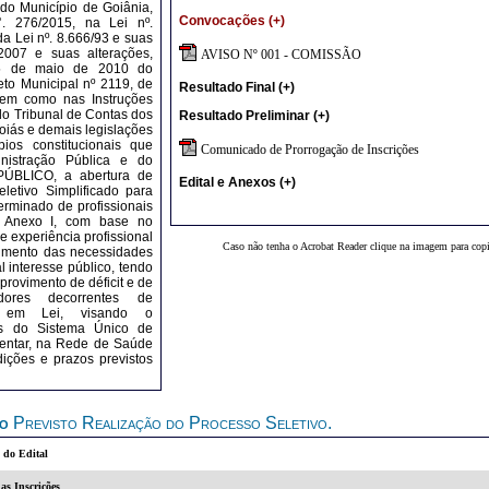
 do Município de Goiânia,
Convocações (+)
. 276/2015, na Lei nº.
da Lei nº. 8.666/93 e suas
/2007 e suas alterações,
AVISO Nº 001 - COMISSÃO
05 de maio de 2010 do
eto Municipal nº 2119, de
Resultado Final (+)
em como nas Instruções
do Tribunal de Contas dos
Resultado Preliminar (+)
oiás e demais legislações
pios constitucionais que
Comunicado de Prorrogação de Inscrições
istração Pública e do
PÚBLICO, a abertura de
Edital e Anexos (+)
letivo Simplificado para
erminado de profissionais
 Anexo I, com base no
 e experiência profissional
Caso não tenha o Acrobat Reader clique na imagem para copi
dimento das necessidades
 interesse público, tendo
provimento de déficit e de
idores decorrentes de
os em Lei, visando o
os do Sistema Único de
entar, na Rede de Saúde
dições e prazos previstos
do
Previsto Realização do Processo Seletivo.
 do Edital
as Inscrições