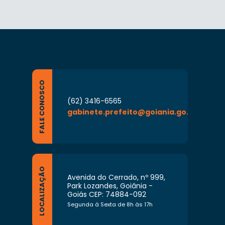
FALE CONOSCO
(62) 3416-6565
gabinete.prefeito@goiania.go.gov.br
LOCALIZAÇÃO
Avenida do Cerrado, nº 999,
Park Lozandes, Goiânia -
Goiás CEP: 74884-092
Segunda à Sexta de 8h às 17h