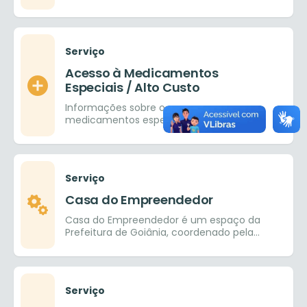
em Direitos Humanos aos servidores do
município e público
Serviço
Acesso à Medicamentos
Especiais / Alto Custo
Informações sobre o acesso a
medicamentos especiais / alto custo
Serviço
Casa do Empreendedor
Casa do Empreendedor é um espaço da
Prefeitura de Goiânia, coordenado pela
SEDICAS – Secretaria de Desenvolvimento,
Indústria, Comércio, Agricultura e Serviços,
em parceria com o SEBRAE.
Serviço