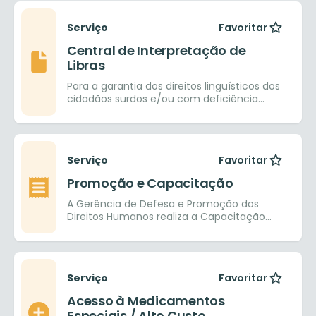
Serviço
Favoritar
Central de Interpretação de
Libras
Para a garantia dos direitos linguísticos dos
cidadãos surdos e/ou com deficiência
auditiva e com isso facilitar a inclusão
social
Serviço
Favoritar
Promoção e Capacitação
A Gerência de Defesa e Promoção dos
Direitos Humanos realiza a Capacitação
em Direitos Humanos aos servidores do
município e público
Serviço
Favoritar
Acesso à Medicamentos
Especiais / Alto Custo