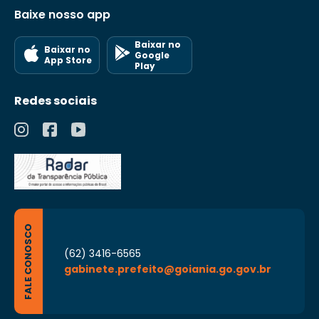
Baixe nosso app
Baixar no
Baixar no
Google
App Store
Play
Redes sociais
FALE CONOSCO
(62) 3416-6565
gabinete.prefeito@goiania.go.gov.br