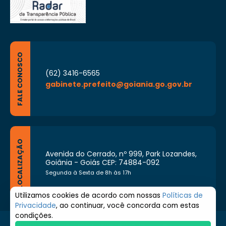
FALE CONOSCO
(62) 3416-6565
gabinete.prefeito@goiania.go.gov.br
LOCALIZAÇÃO
Avenida do Cerrado, nº 999, Park Lozandes,
Goiânia - Goiás CEP: 74884-092
Segunda à Sexta de 8h às 17h
Utilizamos cookies de acordo com nossas
Políticas de
Privacidade
, ao continuar, você concorda com estas
condições.
© 2026 Prefeitura de Goiânia. Todos os direitos