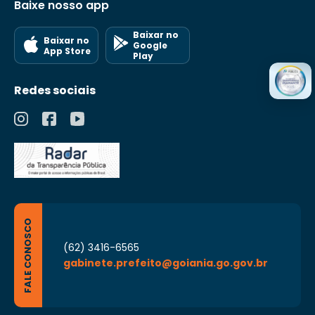
Baixe nosso app
Baixar no
Baixar no
Google
App Store
Play
Redes sociais
FALE CONOSCO
(62) 3416-6565
gabinete.prefeito@goiania.go.gov.br