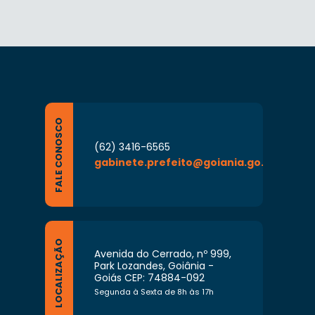
FALE CONOSCO
(62) 3416-6565
gabinete.prefeito@goiania.go.gov.br
LOCALIZAÇÃO
Avenida do Cerrado, nº 999,
Park Lozandes, Goiânia -
Goiás CEP: 74884-092
Segunda à Sexta de 8h às 17h