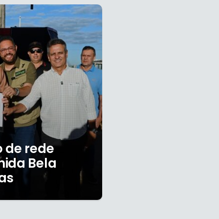
 de rede
nida Bela
bas