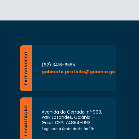
FALE CONOSCO
(62) 3416-6565
gabinete.prefeito@goiania.go.gov.br
LOCALIZAÇÃO
Avenida do Cerrado, nº 999,
Park Lozandes, Goiânia -
Goiás CEP: 74884-092
Segunda à Sexta de 8h às 17h