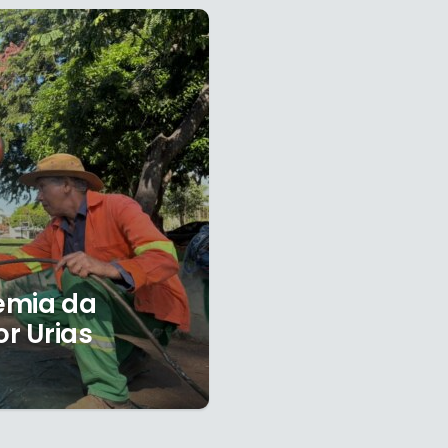
emia da
or Urias