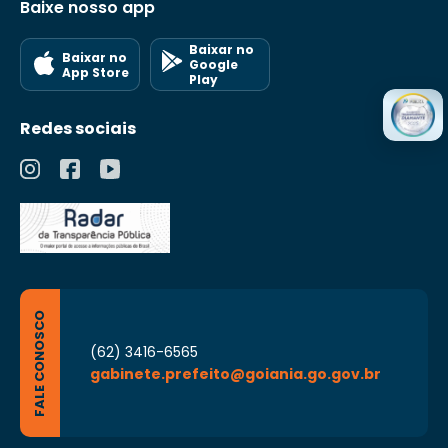
Baixe nosso app
Baixar no
Baixar no
Google
App Store
Play
Redes sociais
FALE CONOSCO
(62) 3416-6565
gabinete.prefeito@goiania.go.gov.br