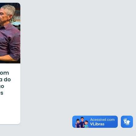
 com
a do
ão
ãs