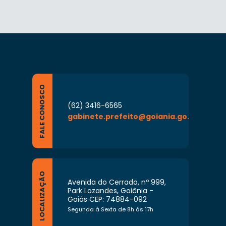
FALE CONOSCO
(62) 3416-6565
gabinete.prefeito@goiania.go.gov.br
LOCALIZAÇÃO
Avenida do Cerrado, nº 999,
Park Lozandes, Goiânia -
Goiás CEP: 74884-092
Segunda à Sexta de 8h às 17h