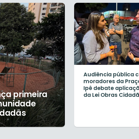
Audiência pública
moradores da Praç
Ipê debate aplicaç
nça primeira
da Lei Obras Cidad
munidade
idadãs