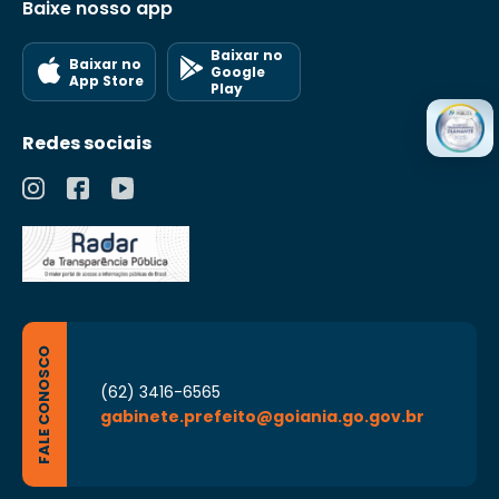
Baixe nosso app
Baixar no
Baixar no
Google
App Store
Play
Redes sociais
FALE CONOSCO
(62) 3416-6565
gabinete.prefeito@goiania.go.gov.br