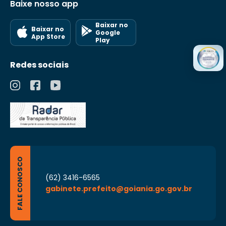
Baixe nosso app
Baixar no
Baixar no
Google
App Store
Play
Redes sociais
FALE CONOSCO
(62) 3416-6565
gabinete.prefeito@goiania.go.gov.br