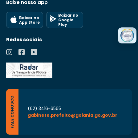
Baixe nosso app
Baixar no
Baixar no
Google
App Store
Play
Redes sociais
FALE CONOSCO
(62) 3416-6565
gabinete.prefeito@goiania.go.gov.br