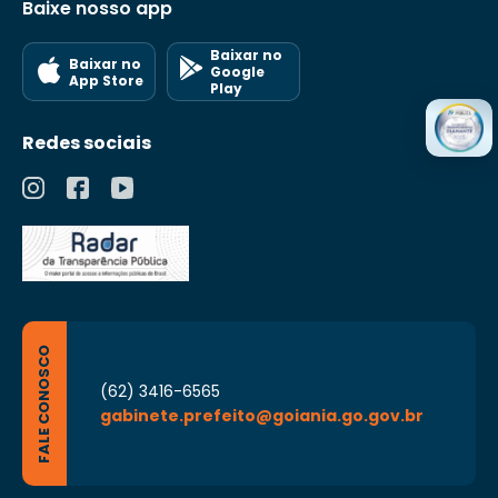
Baixe nosso app
Baixar no
Baixar no
Google
App Store
Play
Redes sociais
FALE CONOSCO
(62) 3416-6565
gabinete.prefeito@goiania.go.gov.br