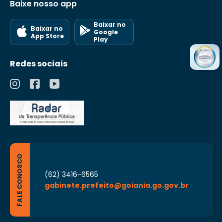
Baixe nosso app
Baixar no
Baixar no
Google
App Store
Play
Redes sociais
FALE CONOSCO
(62) 3416-6565
gabinete.prefeito@goiania.go.gov.br