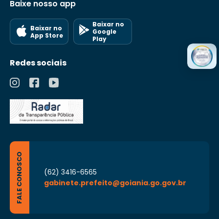
Baixe nosso app
Baixar no
Baixar no
Google
App Store
Play
Redes sociais
FALE CONOSCO
(62) 3416-6565
gabinete.prefeito@goiania.go.gov.br