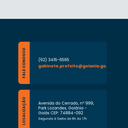
FALE CONOSCO
(62) 3416-6565
gabinete.prefeito@goiania.go.gov.br
LOCALIZAÇÃO
Avenida do Cerrado, nº 999,
Park Lozandes, Goiânia -
Goiás CEP: 74884-092
Segunda à Sexta de 8h às 17h