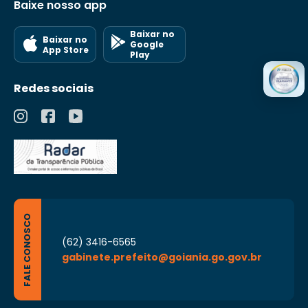
Baixe nosso app
Baixar no
Baixar no
Google
App Store
Play
Redes sociais
FALE CONOSCO
(62) 3416-6565
gabinete.prefeito@goiania.go.gov.br