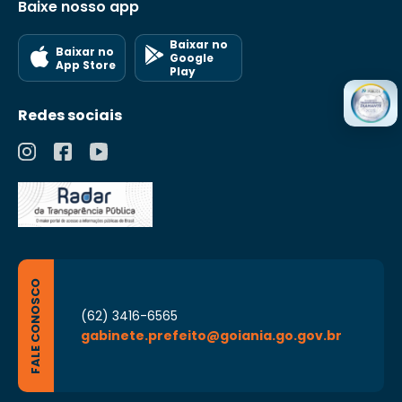
Baixe nosso app
Baixar no
Baixar no
Google
App Store
Play
Redes sociais
FALE CONOSCO
(62) 3416-6565
gabinete.prefeito@goiania.go.gov.br