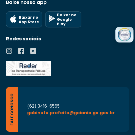
Baixe nosso app
Baixar no
Baixar no
Google
App Store
Play
Redes sociais
FALE CONOSCO
(62) 3416-6565
gabinete.prefeito@goiania.go.gov.br