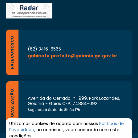
FALE CONOSCO
(62) 3416-6565
gabinete.prefeito@goiania.go.gov.br
LOCALIZAÇÃO
Avenida do Cerrado, nº 999, Park Lozandes,
Goiânia - Goiás CEP: 74884-092
Segunda à Sexta de 8h às 17h
Utilizamos cookies de acordo com nossas
Políticas de
Privacidade
, ao continuar, você concorda com estas
condições.